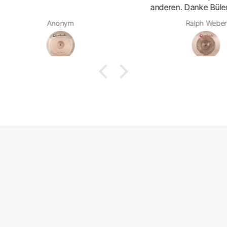
anderen. Danke Bülent, wieder
Super
ein Highlight!
extre
Ralph Weber
Und 
mein
Wiede