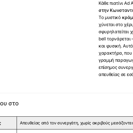
Κάθε πιατίνι Ad
στην Κωνσταντ
Το μυστικό
κράμ
χύνεται στο χέρ
σφυρηλατείται χ
bell τορνάρεται
και φυσική. Αυτό
χαρακτήρα, που 
γραμμή παραγω
επίσημος συνεργ
απευθείας σε εσ
ου στο
ς
Απευθείας από τον συνεργάτη, χωρίς ακριβούς μεσάζοντε