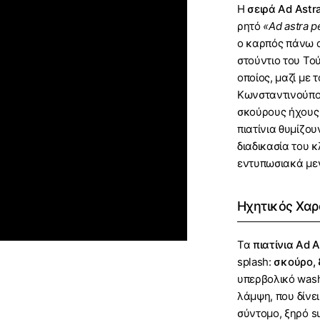
Η
σειρά Ad Astr
ρητό
«Ad astra p
ο καρπός πάνω α
στούντιο του Το
οποίος, μαζί με 
Κωνσταντινούπολ
σκούρους ήχους 
πιατίνια θυμίζου
διαδικασία του 
εντυπωσιακά μεγ
Ηχητικός Χαρ
Τα
πιατίνια Ad A
splash:
σκούρο, 
υπερβολικό wash
λάμψη, που δίνε
σύντομο, ξηρό su