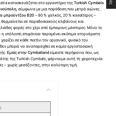
 Astra κατασκευάζεται στο εργαστήριο της
Turkish Cymbals
ινούπολη
, σύμφωνα με μια παράδοση που μετρά αιώνες.
α μπρούντζου B20
– 80 % χαλκός, 20 % κασσίτερος –
ι, θερμαίνεται σε παραδοσιακούς κλιβάνους και
ιλιάδες φορές στο χέρι από έμπειρους μάστορες. Μόνο το
 – η υπόλοιπη επιφάνεια παραμένει σκόπιμα ατορνάριστη
 χαρίζει σε κάθε πιατίνι τον οργανικό, φυσικό του
δεν μπορεί να αναπαραχθεί σε καμία εργοστασιακή
γής.
Εμείς στην Cymballand
είμαστε περήφανοι που, ως
άτης της Turkish Cymbals, φέρνουμε αυτή τη χειροτεχνία
άς – χωρίς μεσάζοντες, στην καλύτερη τιμή.
ς.