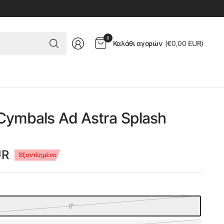
Ψάχνετε
0
Καλάθι αγορών
(
€0,00 EUR
)
για
κάτι
Cymbals Ad Astra Splash
UR
Εξαντλημένο
6"