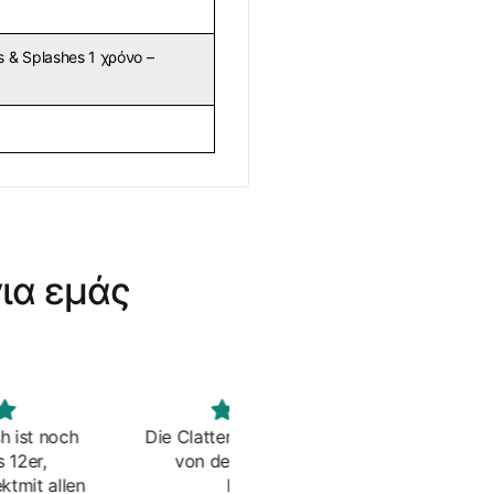
s & Splashes 1 χρόνο –
ια εμάς
atter Splashes sind schon
Cool sound - really nice.
 der Optik ein echter
Hingucker.