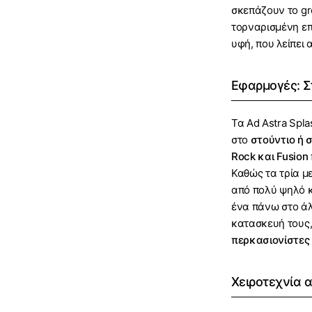
σκεπάζουν το gr
τορναρισμένη επ
υφή, που λείπει 
Εφαρμογές: Σ
Τα Ad Astra Spla
στο
στούντιο ή 
Rock και Fusion
Καθώς τα τρία μ
από πολύ ψηλό κ
ένα πάνω στο άλ
κατασκευή τους, 
περκασιονίστες
Χειροτεχνία 