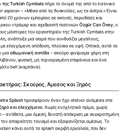
a της Turkish Cymbals
πήρε το όνομά της από το λατινικό
er aspera»
–
«Μέσα από τις δυσκολίες, ως τα άστρα.»
Είναι
πό 20 χρόνων εμπειρίας σε σκηνές, περιοδείες και
ύρκου ντράμερ και σχεδιαστή πιατινιών
Özgür Can Öney
, ο
τους μάστορες του εργαστηρίου της Turkish Cymbals στην
η, ανέπτυξε μια σειρά που συνδυάζει μεγάλους,
με ελεγχόμενη απόδοση, πλούσια σε υφή. Οπτικά, αυτά τα
ν μια
οθωμανική ασπίδα
– σκούρο φινίρισμα χάρη στη
κλιβάνου, φυσική, μη τορναρισμένη επιφάνεια και ένα
άλο bell (καμπάνα).
ακτήρας: Σκούρος, Άμεσος και Ξηρός
stra Splash
προσφέρουν έναν ήχο σπάνιο ανάμεσα στα
ξηρό και ελεγχόμενο
. Χωρίς ενοχλητικά πρίμα, χωρίς
 – αντίθετα, μια άμεση, δυνατή απόκριση με συγκρατημένη
ι τον απαραίτητο τονισμό και εξαφανίζεται αμέσως. Το
stain κάνει αυτά τα splash ακριβή εργαλεία, που δεν