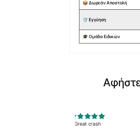
📦
Δωρεάν Αποστολή
🛡️
Εγγύηση
🎓
Ομάδα Ειδικών
Αφήστε
Great crash
Great crash cymb