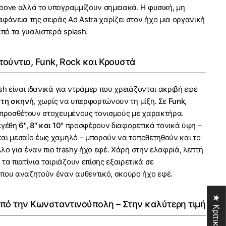
oove αλλά το υπογραμμίζουν σημειακά. Η φυσική, μη
ιφάνεια της σειράς Ad Astra χαρίζει στον ήχο μια οργανική
από τα γυαλιστερά splash.
τούντιο, Funk, Rock και Κρουστά
sh είναι ιδανικά για ντράμερ που χρειάζονται ακριβή εφέ
στη σκηνή
, χωρίς να υπερφορτώνουν τη μίξη. Σε
Funk,
προσθέτουν στοχευμένους τονισμούς με χαρακτήρα.
εγέθη
6", 8" και 10"
προσφέρουν διαφορετικά τονικά ύψη –
αι μεσαίο έως χαμηλό – μπορούν να τοποθετηθούν και το
λο για έναν πιο trashy ήχο εφέ. Χάρη στην ελαφριά, λεπτή
τα πιατίνια ταιριάζουν επίσης εξαιρετικά σε
που αναζητούν έναν αυθεντικό, σκούρο ήχο εφέ.
★ Κριτικές
από την Κωνσταντινούπολη – Στην καλύτερη τιμή