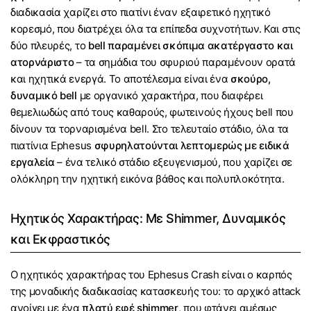
διαδικασία χαρίζει στο πιατίνι έναν εξαιρετικό ηχητικό
κορεσμό, που διατρέχει όλα τα επίπεδα συχνοτήτων. Και στις
δύο πλευρές, το
bell παραμένει σκόπιμα ακατέργαστο και
ατορνάριστο
– τα σημάδια του σφυριού παραμένουν ορατά
και ηχητικά ενεργά. Το αποτέλεσμα είναι ένα
σκούρο,
δυναμικό bell
με οργανικό χαρακτήρα, που διαφέρει
θεμελιωδώς από τους καθαρούς, φωτεινούς ήχους bell που
δίνουν τα τορναρισμένα bell. Στο τελευταίο στάδιο, όλα τα
πιατίνια Ephesus
σφυρηλατούνται λεπτομερώς με ειδικά
εργαλεία
– ένα τελικό στάδιο εξευγενισμού, που χαρίζει σε
ολόκληρη την ηχητική εικόνα βάθος και πολυπλοκότητα.
Ηχητικός Χαρακτήρας: Με Shimmer, Δυναμικός
και Εκφραστικός
Ο ηχητικός χαρακτήρας του Ephesus Crash είναι ο καρπός
της μοναδικής διαδικασίας κατασκευής του: το αρχικό attack
ανοίγει με ένα
πλατύ εφέ shimmer
, που φτάνει αμέσως