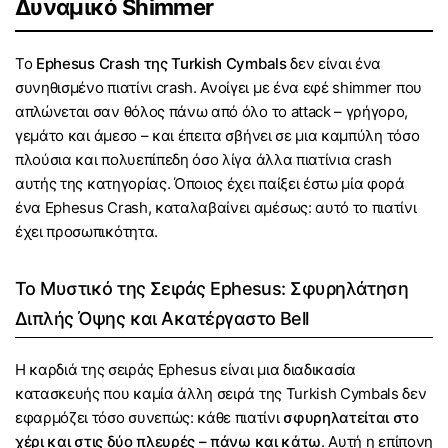
Δυναμικό Shimmer
Το
Ephesus Crash της Turkish Cymbals
δεν είναι ένα
συνηθισμένο πιατίνι crash. Ανοίγει με ένα εφέ shimmer που
απλώνεται σαν θόλος πάνω από όλο το attack – γρήγορο,
γεμάτο και άμεσο – και έπειτα σβήνει σε μια καμπύλη τόσο
πλούσια και πολυεπίπεδη όσο λίγα άλλα πιατίνια crash
αυτής της κατηγορίας. Όποιος έχει παίξει έστω μία φορά
ένα Ephesus Crash, καταλαβαίνει αμέσως: αυτό το πιατίνι
έχει προσωπικότητα.
Το Μυστικό της Σειράς Ephesus: Σφυρηλάτηση
Διπλής Όψης και Ακατέργαστο Bell
Η καρδιά της σειράς Ephesus είναι μια διαδικασία
κατασκευής που καμία άλλη σειρά της Turkish Cymbals δεν
εφαρμόζει τόσο συνεπώς: κάθε πιατίνι
σφυρηλατείται στο
χέρι και στις δύο πλευρές – πάνω και κάτω
. Αυτή η επίπονη