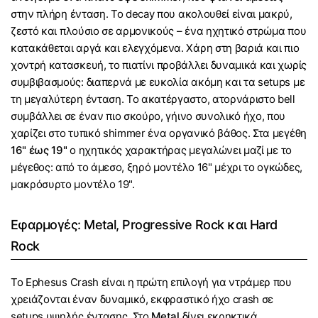
στην πλήρη ένταση. Το decay που ακολουθεί είναι μακρύ,
ζεστό και πλούσιο σε αρμονικούς – ένα ηχητικό στρώμα που
κατακάθεται αργά και ελεγχόμενα. Χάρη στη βαριά και πιο
χοντρή κατασκευή, το πιατίνι προβάλλει δυναμικά και χωρίς
συμβιβασμούς: διαπερνά με ευκολία ακόμη και τα setups με
τη μεγαλύτερη ένταση. Το ακατέργαστο, ατορνάριστο bell
συμβάλλει σε έναν πιο σκούρο, γήινο συνολικό ήχο, που
χαρίζει στο τυπικό shimmer ένα οργανικό βάθος. Στα μεγέθη
16" έως 19"
ο ηχητικός χαρακτήρας μεγαλώνει μαζί με το
μέγεθος: από το άμεσο, ξηρό μοντέλο 16" μέχρι το ογκώδες,
μακρόσυρτο μοντέλο 19".
Εφαρμογές: Metal, Progressive Rock και Hard
Rock
Το Ephesus Crash είναι η πρώτη επιλογή για ντράμερ που
χρειάζονται έναν δυναμικό, εκφραστικό ήχο crash σε
setups υψηλής έντασης. Στο
Metal
δίνει εκρηκτικά,