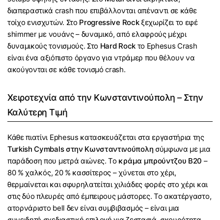
διαπεραστικά crash που επιβάλλονται απέναντι σε κάθε
τοίχο ενισχυτών. Στο
Progressive Rock
ξεχωρίζει το εφέ
shimmer με νουάνς – δυναμικό, από ελαφρούς μέχρι
δυναμικούς τονισμούς. Στο
Hard Rock
το Ephesus Crash
είναι ένα αξιόπιστο όργανο για ντράμερ που θέλουν να
ακούγονται σε κάθε τονισμό crash.
Χειροτεχνία από την Κωνσταντινούπολη – Στην
Καλύτερη Τιμή
Κάθε πιατίνι Ephesus κατασκευάζεται στα εργαστήρια της
Turkish Cymbals στην Κωνσταντινούπολη
σύμφωνα με μια
παράδοση που μετρά αιώνες. Το
κράμα μπρούντζου B20
–
80 % χαλκός, 20 % κασσίτερος – χύνεται στο χέρι,
θερμαίνεται και σφυρηλατείται χιλιάδες φορές στο χέρι και
στις δύο πλευρές από έμπειρους μάστορες. Το ακατέργαστο,
ατορνάριστο bell δεν είναι συμβιβασμός – είναι μια
συνειδητή σχεδιαστική επιλογή για ζεστασιά, σκουρότητα