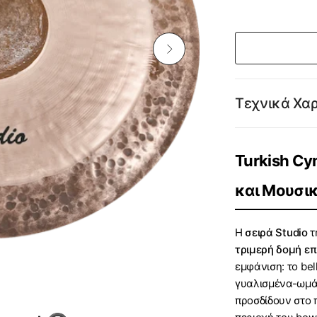
Τεχνικά Χα
Turkish Cy
και Μουσι
Η
σειρά Studio
τ
τριμερή δομή επ
εμφάνιση: το bel
γυαλισμένα-ωμά 
προσδίδουν στο 