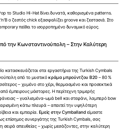
Pop το Studio Hi-Hat δίνει δυνατά, καθορισμένα patterns.
R'n'B ο ζεστός chick εξασφαλίζει groove και ζεστασιά. Στο
temporary πείθει το ισορροπημένο δυναμικό εύρος.
από την Κωνσταντινούπολη – Στην Καλύτερη
udio κατασκευάζεται στα εργαστήρια της Turkish Cymbals
νούπολη από το μυστικό
κράμα μπρούντζου B20
– 80 %
σσίτερος – χυμένο στο χέρι, θερμασμένο και προσεκτικά
πό έμπειρους μάστορες. Η περίτεχνη τριμερής
φάνειας – γυαλισμένα-ωμά bell και στεφάνι, λαμπερό bow
αρισμένη κάτω πλευρά – απαιτεί την υψηλότερη
ίβεια και εμπειρία.
Εμείς στην Cymballand
είμαστε
ως επίσημος συνεργάτης της Turkish Cymbals, σας
η σειρά απευθείας – χωρίς μεσάζοντες, στην καλύτερη