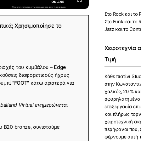
Στο Rock και το 
Στο Funk και το 
πικά; Χρησιμοποίησε το
Jazz και το Con
Χειροτεχνία 
Τιμή
εριοχές του κυμβάλου –
Edge
ακούσεις διαφορετικούς ήχους
Κάθε πιατίνι St
κουμπί
"FOOT"
κάτω αριστερά για
στην Κωνσταντι
χαλκός, 20 % κα
σφυρηλατημένο α
alland Virtual ενημερώνεται
επεξεργασία επι
και πλήρως τορν
χειροτεχνική ακρ
υ B20 bronze, συνιστούμε
περήφανοι που, 
φέρνουμε αυτή τ