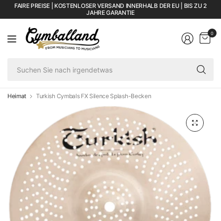
FAIRE PREISE | KOSTENLOSER VERSAND INNERHALB DER EU | BIS ZU 2
JAHRE GARANTIE
0
Su
Si
na
ir
Heimat
Turkish Cymbals FX Silence Splash-Becken