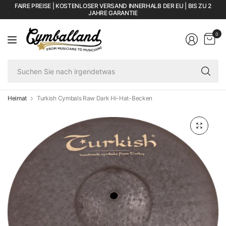
FAIRE PREISE | KOSTENLOSER VERSAND INNERHALB DER EU | BIS ZU 2
JAHRE GARANTIE
0
Su
Si
na
ir
Heimat
Turkish Cymbals Raw Dark Hi-Hat-Becken