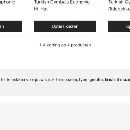
uphonic
Turkish Cymbals Euphonic
Turkish C
Hi-Hat
Ridebekk
en
Opties kiezen
O
1-4 korting op 4 producten
fecte bekken voor jouw stijl. Filter op
serie, type, grootte, finish
of
muzie