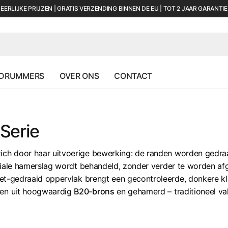
EERLIJKE PRIJZEN | GRATIS VERZENDING BINNEN DE EU | TOT 2 JAAR GARANTIE
 DRUMMERS
OVER ONS
CONTACT
Serie
ch door haar uitvoerige bewerking: de randen worden gedraaid
iale hamerslag wordt behandeld, zonder verder te worden af
iet-gedraaid oppervlak brengt een gecontroleerde, donkere kl
ten uit hoogwaardig
B20-brons
en gehamerd – traditioneel v