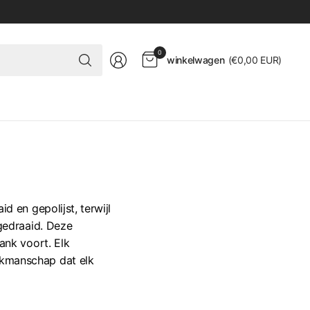
Zoek
0
winkelwagen
(
€0,00 EUR
)
nar
iets
 en gepolijst, terwijl
gedraaid. Deze
ank voort. Elk
akmanschap dat elk