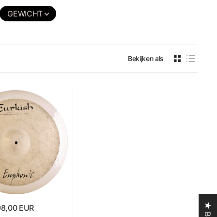
GEWICHT
n heldere, gefocuste
 nuances mogelijk
die ook in de
Rock
Bekijken als
sive en rock. De serie
donkere wash en
én enkele serie.
rzending rechtstreeks
8,00 EUR