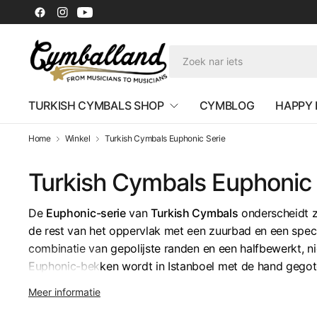
TURKISH CYMBALS SHOP
CYMBLOG
HAPPY
Home
Winkel
Turkish Cymbals Euphonic Serie
Turkish Cymbals Euphonic 
De
Euphonic-serie
van
Turkish Cymbals
onderscheidt zi
de rest van het oppervlak met een zuurbad en een spec
combinatie van gepolijste randen en een halfbewerkt, n
Euphonic-bekken wordt in Istanboel met de hand gego
bekken zijn onmiskenbare karakter geeft.
Meer informatie