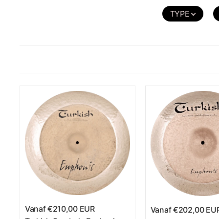
Gecontroleerde, donkere klank met diepe resonan
TYPE
De verbinding van gepolijste randen en een niet-gedra
toon met een diepe, donkere resonantie. Zo ontstaat ee
maakt – ideaal voor dynamisch, expressief spel. Wie verg
Beat
- en de
Rock Beat Raw-serie
.
Muziekstijlen en bekkens van de serie
Met haar gecontroleerde, donkere karakter is de Euphon
omvat een
Crash
met explosieve aanslag en rijke klank
krachtige projectie, en een
China
met rijk, exotisch kar
Als officiële
Turkish Cymbals
-dealer in Duitsland advis
vanuit Berlijn. Ontdek de Euphonic-serie van met de h
Vanaf
€210,00 EUR
Vanaf
€202,00 EU