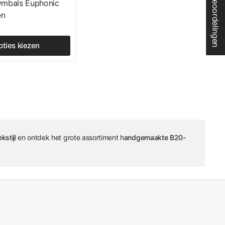
★ Beoordelingen
ymbals Euphonic
en
pties kiezen
kstij
l en ontdek het grote assortiment h
andgemaakte B20-