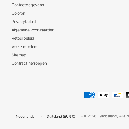
Contactgegevens
Colofon
Privacybeleid
Algemene voorwaarden
Retourbeleid
Verzendbeleid
Sitemap
Contract herroepen
Land/regio
Land/regio
© 2026 Cymballand, Alle 
bijwerken
bijwerken