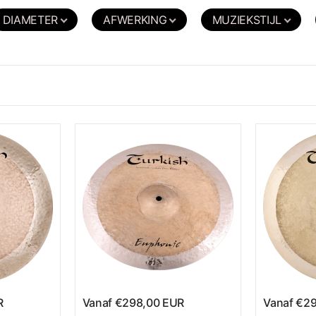
tie
DIAMETER
AFWERKING
MUZIEKSTIJL
aid, met zuur behandeld midden geeft de Euphonic-bekkens ee
n breed klankpalet dat zowel krachtige accenten als subtiele
elijkbare briljante, karaktervolle klankwerelden zoekt, vindt 
ic-serie bijzonder geschikt voor blues, contemporary, progres
, een
Hi-Hat
met warme chick en volle projectie, een
Ride
met 
akter. Zo bouw je een compleet, klankhomogene set-up op uit é
eren we je sinds 2015 persoonlijk – met echte vakkennis en ve
and gehamerd B20-brons.
R
Vanaf
€298,00 EUR
Vanaf
€29