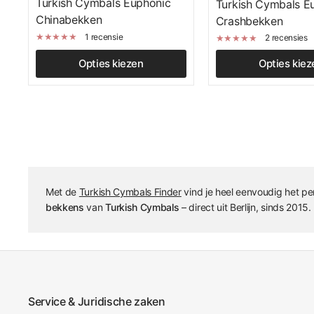
Turkish Cymbals Euphonic
Turkish Cymbals E
Chinabekken
Crashbekken
1 recensie
2 recensies
Opties kiezen
Opties kiez
Met de
Turkish Cymbals Finder
vind je heel eenvoudig het per
bekkens
van
Turkish Cymbals
– direct uit Berlijn, sinds 2015.
Service & Juridische zaken