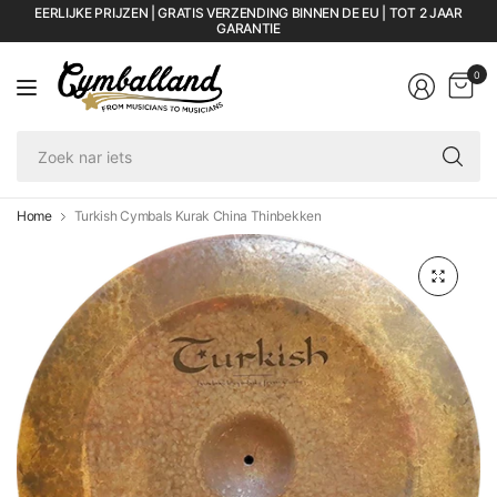
EERLIJKE PRIJZEN | GRATIS VERZENDING BINNEN DE EU | TOT 2 JAAR
GARANTIE
0
Zo
na
iet
Home
Turkish Cymbals Kurak China Thinbekken