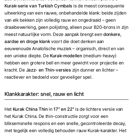
Kurak-serie van Turkish Cymbals
is de meest consequente
uitwerking van een rauwe, onbehandelde klank: beide zijden
van elk bekken zijn volledig rauw en ongedraaid – geen
draaibewerking, geen polijsting, alleen puur B20-brons in zijn
meest natuurlijke vorm. Deze aanpak brengt een
donkere,
aardse en droge klank
voort die doet denken aan
eeuwenoude Anatolische muziek – organisch, direct en van
een unieke diepte. De
Kurak-modellen
(medium-heavy)
hebben een grotere bell en meer gewicht voor projectie en
kracht. De
Jazz- en Thin-versies
zijn dunner en lichter –
reactiever en bedoeld voor gevoeliger spel.
Klankkarakter: snel, rauw en licht
Het
Kurak China Thin
in
17" en 22"
is de lichtere versie van
het Kurak China. De thin-constructie zorgt voor een
bliksemsnelle respons en een snelle, gecontroleerde decay,
met tegelijk een volledig behouden rauw Kurak-karakter. Het